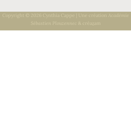
Copyright © 2026 Cynthia Cappe | Une création
Académie
Sébastien Plouzennec
& créaẕam